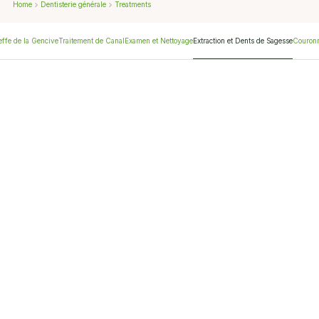
Home
Dentisterie générale
Treatments
ffe de la Gencive
Traitement de Canal
Examen et Nettoyage
Extraction et Dents de Sagesse
Couronn