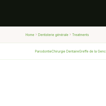
Home
Dentisterie générale
Treatments
Parodontie
Chirurgie Dentaire
Greffe de la Genc