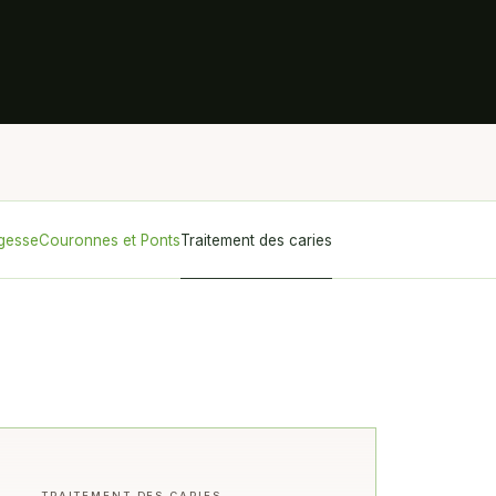
agesse
Couronnes et Ponts
Traitement des caries
TRAITEMENT DES CARIES