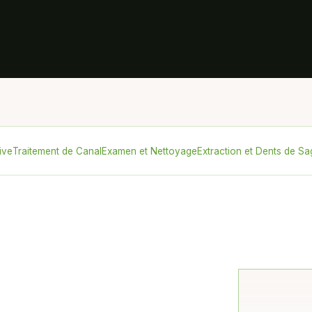
ive
Traitement de Canal
Examen et Nettoyage
Extraction et Dents de S